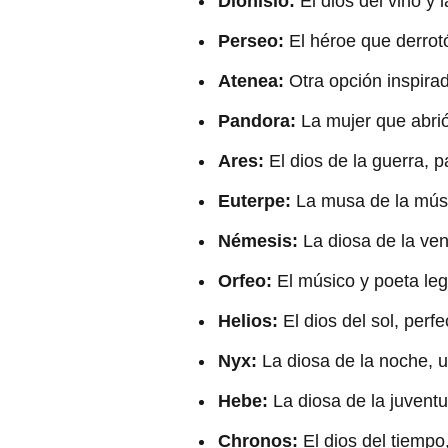
Dionisio:
El dios del vino y 
Perseo:
El héroe que derrotó
Atenea:
Otra opción inspirad
Pandora:
La mujer que abrió
Ares:
El dios de la guerra, p
Euterpe:
La musa de la músi
Némesis:
La diosa de la ven
Orfeo:
El músico y poeta lege
Helios:
El dios del sol, perfe
Nyx:
La diosa de la noche, 
Hebe:
La diosa de la juventu
Chronos:
El dios del tiempo