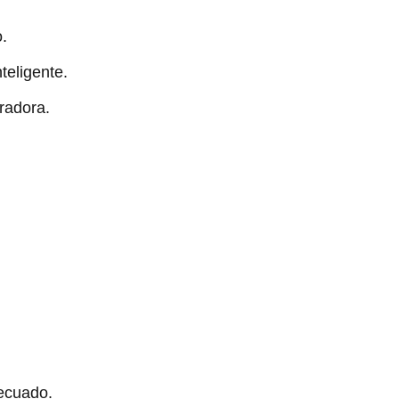
.
teligente.
radora.
decuado.