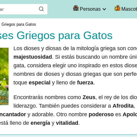
Personas
Mascot
 Griegos para Gatos
es Griegos para Gatos
Los dioses y diosas de la mitología griega son co
majestuosidad
. Si estás buscando un nombre ún
gata, considera elegir uno inspirado en estos dios
nombres de dioses y diosas griegas que son perfe
toque
especial
y lleno de
fuerza
.
Encontrarás nombres como
Zeus
, el rey de los d
liderazgo. También puedes considerar a
Afrodita
,
ncantador
y adorable. Otro nombre
poderoso
es
Apol
está lleno de
energía
y
vitalidad
.