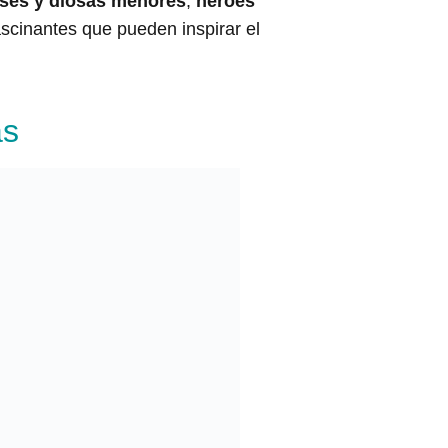
ses y diosas menores
,
héroes
ascinantes que pueden inspirar el
as