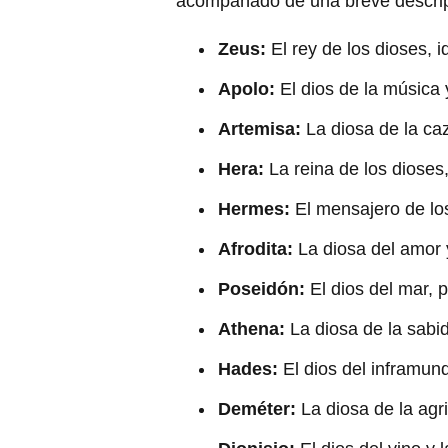
acompañado de una breve descripci
Zeus:
El rey de los dioses, 
Apolo:
El dios de la música 
Artemisa:
La diosa de la caz
Hera:
La reina de los dioses
Hermes:
El mensajero de los
Afrodita:
La diosa del amor y
Poseidón:
El dios del mar, 
Athena:
La diosa de la sabid
Hades:
El dios del inframund
Deméter:
La diosa de la agr