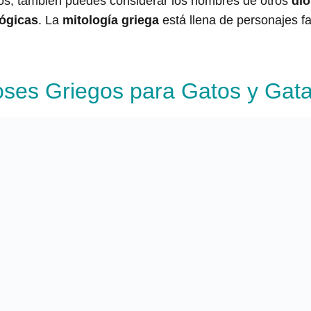
os, también puedes considerar los nombres de otros
dio
lógicas
. La
mitología griega
está llena de personajes f
ses Griegos para Gatos y Gat