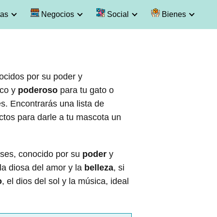
as
Negocios
Social
Bienes
nocidos por su poder y
ico y
poderoso
para tu gato o
es. Encontrarás una lista de
ctos para darle a tu mascota un
ioses, conocido por su
poder
y
 la diosa del amor y la
belleza
, si
o
, el dios del sol y la música, ideal