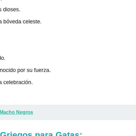
s dioses.
la bóveda celeste.
do.
nocido por su fuerza.
la celebración.
 Macho Negros
Griegos para Gatas: