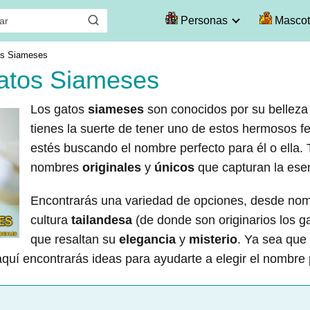
Personas
Mascot
os Siameses
atos Siameses
Los gatos
siameses
son conocidos por su belleza y
tienes la suerte de tener uno de estos hermosos fe
estés buscando el nombre perfecto para él o ella.
nombres
originales
y
únicos
que capturan la esen
Encontrarás una variedad de opciones, desde nom
cultura
tailandesa
(de donde son originarios los 
que resaltan su
elegancia
y
misterio
. Ya sea que
aquí encontrarás ideas para ayudarte a elegir el nombre 