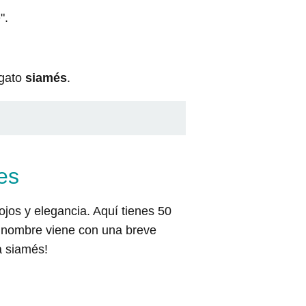
".
 gato
siamés
.
es
ojos y elegancia. Aquí tienes 50
a nombre viene con una breve
a siamés!