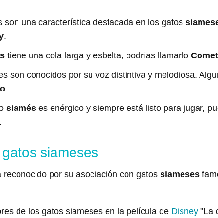
s son una característica destacada en los gatos
siames
y
.
s
tiene una cola larga y esbelta, podrías llamarlo
Comet
s son conocidos por su voz distintiva y melodiosa. Alg
lo
.
to
siamés
es enérgico y siempre está listo para jugar,
.
 gatos siameses
a reconocido por su asociación con gatos
siameses
famo
res de los gatos siameses en la película de
Disney
"La 