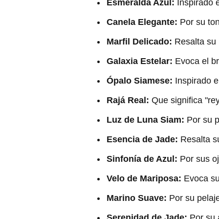
Esmeralda Azul:
Inspirado e
Canela Elegante:
Por su tono
Marfil Delicado:
Resalta su 
Galaxia Estelar:
Evoca el bri
Ópalo Siamese:
Inspirado e
Rajá Real:
Que significa "rey
Luz de Luna Siam:
Por su p
Esencia de Jade:
Resalta su
Sinfonía de Azul:
Por sus o
Velo de Mariposa:
Evoca su 
Marino Suave:
Por su pelaj
Serenidad de Jade:
Por su a