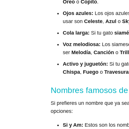
Oreo
o
Copito
.
Ojos azules:
Los ojos azule
usar son
Celeste
,
Azul
o
Sk
Cola larga:
Si tu gato
siamé
Voz melodiosa:
Los siamese
ser
Melodía
,
Canción
o
Tril
Activo y juguetón:
Si tu ga
Chispa
,
Fuego
o
Travesura
Nombres famosos de
Si prefieres un nombre que ya se
opciones:
Si y Am:
Estos son los nomb