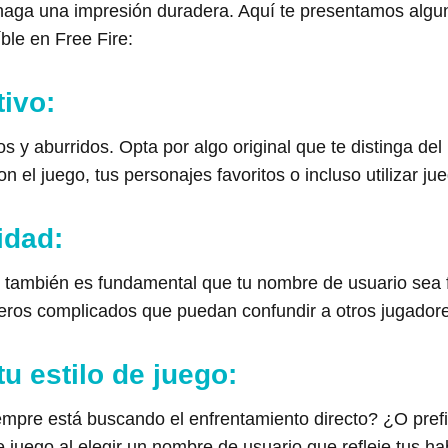
y haga una impresión duradera. Aquí te presentamos alg
ble en Free Fire:
tivo:
 y aburridos. Opta por algo original que te distinga del
 el juego, tus personajes favoritos o incluso utilizar ju
idad:
, también es fundamental que tu nombre de usuario sea fác
eros complicados que puedan confundir a otros jugador
u estilo de juego:
empre está buscando el enfrentamiento directo? ¿O prefi
e juego al elegir un nombre de usuario que refleje tus ha