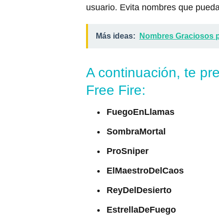
usuario. Evita nombres que puedan
Más ideas:
Nombres Graciosos 
A continuación, te p
Free Fire:
FuegoEnLlamas
SombraMortal
ProSniper
ElMaestroDelCaos
ReyDelDesierto
EstrellaDeFuego