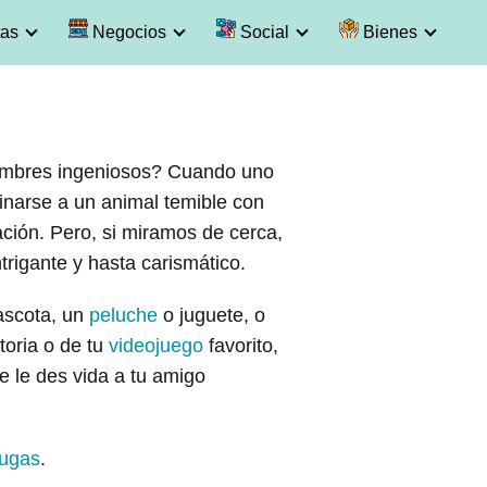
as
Negocios
Social
Bienes
nombres ingeniosos? Cuando uno
ginarse a un animal temible con
ación. Pero, si miramos de cerca,
ntrigante y hasta carismático.
ascota, un
peluche
o juguete, o
toria o de tu
videojuego
favorito,
e le des vida a tu amigo
tugas
.