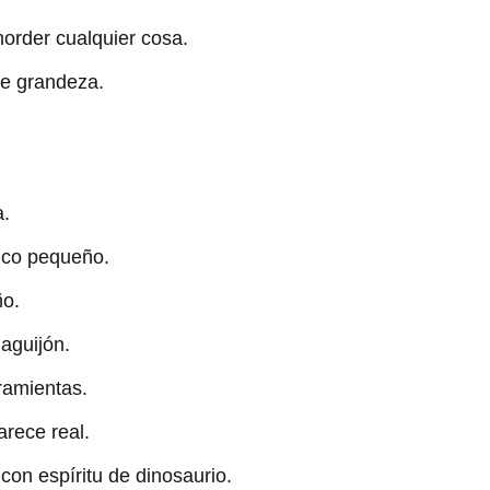
morder cualquier cosa.
de grandeza.
a.
onco pequeño.
ño.
aguijón.
ramientas.
rece real.
con espíritu de dinosaurio.