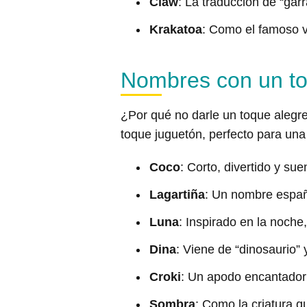
Claw
: La traducción de “garr
Krakatoa
: Como el famoso v
Nombres con un to
¿Por qué no darle un toque alegre
toque juguetón, perfecto para un
Coco
: Corto, divertido y s
Lagartiña
: Un nombre españ
Luna
: Inspirado en la noche
Dina
: Viene de “dinosaurio” y
Croki
: Un apodo encantador 
Sombra
: Como la criatura q