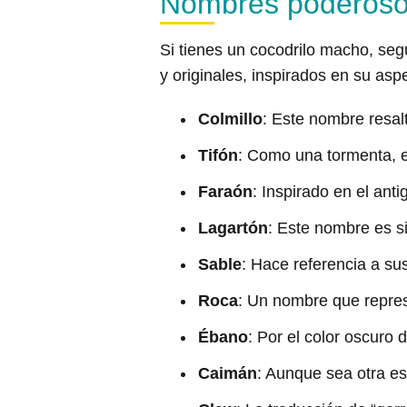
Nombres poderoso
Si tienes un cocodrilo macho, seg
y originales, inspirados en su as
Colmillo
: Este nombre resa
Tifón
: Como una tormenta, el
Faraón
: Inspirado en el an
Lagartón
: Este nombre es sim
Sable
: Hace referencia a su
Roca
: Un nombre que represe
Ébano
: Por el color oscuro 
Caimán
: Aunque sea otra es