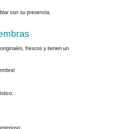
blar con su presencia.
hembras
riginales, frescos y tienen un
hembra!
stico.
isterioso.