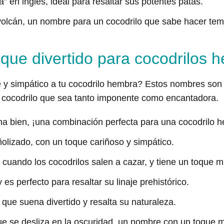
a” en inglés, ideal para resaltar sus potentes patas.
olcán, un nombre para un cocodrilo que sabe hacer tem
que divertido para cocodrilos 
 y simpático a tu cocodrilo hembra? Estos nombres son o
a cocodrilo que sea tanto imponente como encantadora.
uena bien, ¡una combinación perfecta para una cocodrilo 
olizado, con un toque cariñoso y simpático.
, cuando los cocodrilos salen a cazar, y tiene un toque mí
 es perfecto para resaltar su linaje prehistórico.
que suena divertido y resalta su naturaleza.
ue se desliza en la oscuridad, un nombre con un toque m