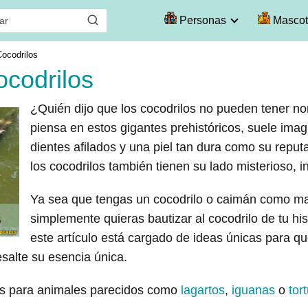
Personas
Mascot
ocodrilos
codrilos
¿Quién dijo que los cocodrilos no pueden tener 
piensa en estos gigantes prehistóricos, suele ima
dientes afilados y una piel tan dura como su reput
los cocodrilos también tienen su lado misterioso, i
Ya sea que tengas un cocodrilo o caimán como m
simplemente quieras bautizar al cocodrilo de tu his
este artículo está cargado de ideas únicas para qu
alte su esencia única.
es para animales parecidos como
lagartos
,
iguanas
o
tor